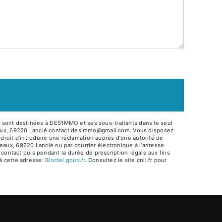
 sont destinées à DES'IMMO et ses sous-traitants dans le seul
eaux, 69220 Lancié contact.desimmo@gmail.com. Vous disposez
u droit d’introduire une réclamation auprès d’une autorité de
eaux, 69220 Lancié ou par courrier électronique à l'adresse
ontact puis pendant la durée de prescription légale aux fins
 à cette adresse:
Bloctel.gouv.fr
. Consultez le site cnil.fr pour