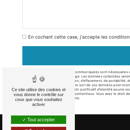
En cochant cette case, j'accepte les condition
** Les données personnelles communiquées sont nécessaires aux 
but de répondre à votre message. Les données collectées sero
de droits d’accès, de rectification, d’effacement, de portabilité
contrôle, ainsi que d’organiser le sort de vos données post-mor
Ce site utilise des cookies et
contact.desimmo@gmail.com. Un justificatif d'identité pourra v
probatoires et de gestion des contentieux. Vous avez le droit de
vous donne le contrôle sur
plus d’informations sur vos droits.
ceux que vous souhaitez
activer
Tout accepter